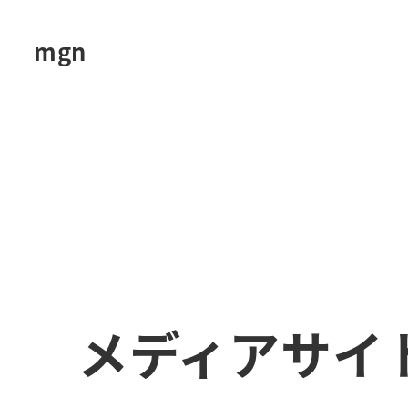
メ
イ
mgn
ン
コ
ン
テ
ン
ツ
へ
移
動
メディアサイ