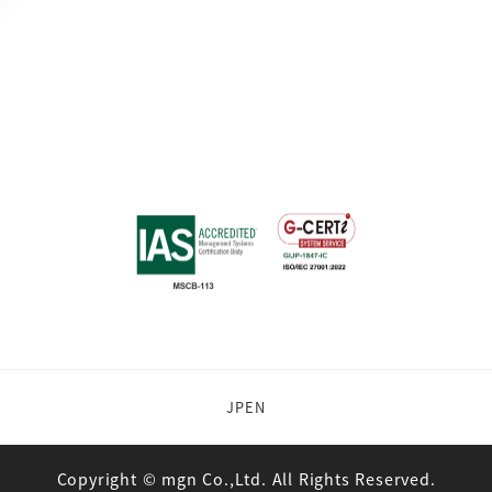
JP
EN
Copyright © mgn Co.,Ltd. All Rights Reserved.