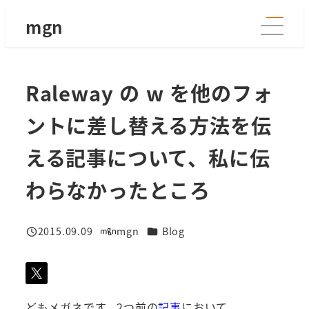
メ
mgn
イ
ン
コ
Raleway の w を他のフォ
ン
テ
ントに差し替える方法を伝
ン
ツ
える記事について、私に伝
へ
わらなかったところ
移
動
カテゴリー
2015.09.09
mgn
Blog
投稿日
著
者
どもメガネです。2つ前の
記事
において