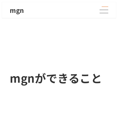
メ
mgn
イ
ン
コ
ン
テ
ン
ツ
へ
移
mgnができること
動