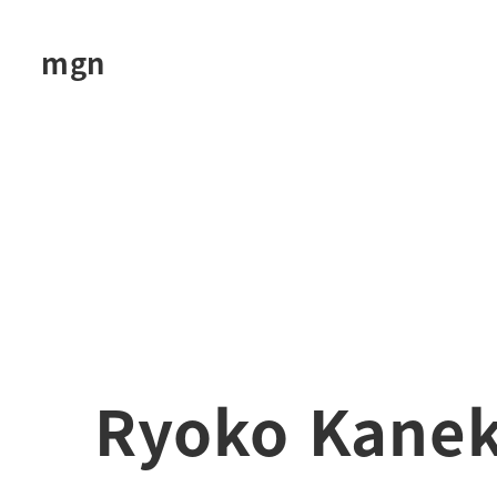
メ
イ
mgn
ン
コ
ン
テ
ン
ツ
へ
移
動
Ryoko Kanek