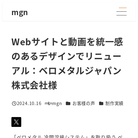
メ
mgn
イ
ン
コ
Webサイトと動画を統一感
ン
テ
のあるデザインでリニュー
ン
ツ
アル：ベロメタルジャパン
へ
株式会社様
移
動
カテゴリー
カテゴリー
2024.10.16
mgn
お客様の声
制作実績
投稿日
著
者
「ベロメタル 冷間溶接システム」を取り扱う ベ