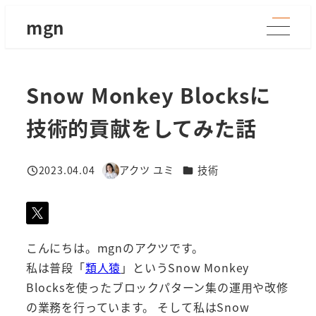
メ
mgn
イ
ン
コ
Snow Monkey Blocksに
ン
テ
技術的貢献をしてみた話
ン
ツ
カテゴリー
2023.04.04
アクツ ユミ
技術
へ
投稿日
著
移
者
動
こんにちは。mgnのアクツです。
私は普段「
類人猿
」というSnow Monkey
Blocksを使ったブロックパターン集の運用や改修
の業務を行っています。 そして私はSnow