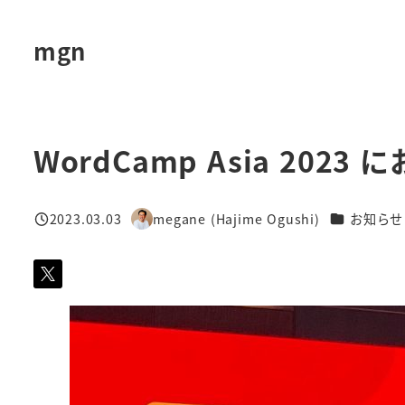
メ
イ
mgn
ン
コ
ン
テ
WordCamp Asia 2
ン
ツ
カテゴリー
2023.03.03
megane (Hajime Ogushi)
お知らせ
へ
投稿日
著
移
者
動