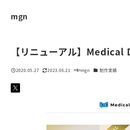
メ
イ
mgn
ン
コ
ン
テ
【リニューアル】Medica
ン
ツ
カテゴリー
2020.05.27
2023.06.21
mgn
制作実績
へ
投稿日
更新日
著
移
者
動