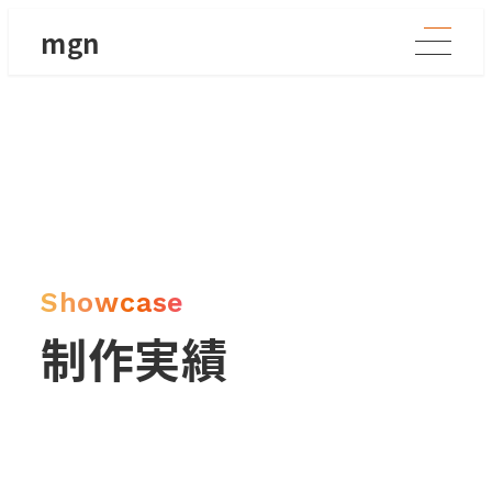
メ
mgn
イ
ン
コ
ン
テ
ン
ツ
へ
移
Showcase
動
制作実績